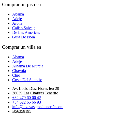
Comprar un piso en
Abama
Adeje
Arona
Callao Salvaje
De Las Americas
Guia De Isora
Comprar un villa en
Abama
Adeje
Alhama De Murcia
Chayofa
Chio
Costa Del Silencio
Av. Lucio Díaz Flores feo 20
38639 Las Chafiras Tenerife
+32 479 60 66 42
+34 622 65 66 93
info@luxevastgoedtenerife.com
B56358195